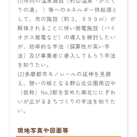
(1)市内の温泉施設（村山温泉「かたく
りの湯」 ）等へのエネルギー供給源と
して、市の施設（約３，９９９㎡）が
解体されることに伴い発電施設（バイ
オガス発電など）の導入を検討したい
が、効率的な手法（採算性が高い手
法）及び事業者に参入してもらう手法
を知りたい。
(2)多摩都市モノレールの延伸を見据
え、憩いの核となる野山北公園周辺や
（仮称）No.3駅を含めた南北ににぎわ
いが広がるまちづくりの手法を知りた
い。
現地写真や図面等